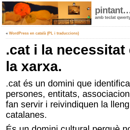
pintant
amb teclat qwert
«
WordPress en català (PL i traduccions)
.cat i la necessitat 
la xarxa.
.cat és un domini que identifica
persones, entitats, associacion
fan servir i reivindiquen la lleng
catalanes.
És un domini cultural perquè no