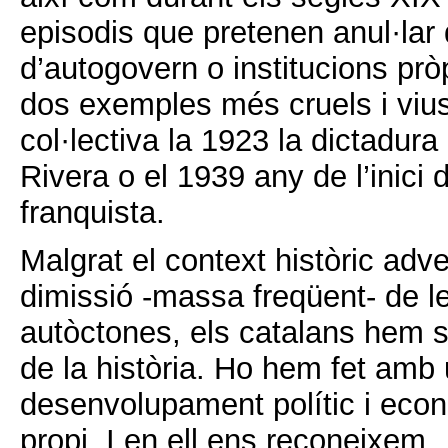
episodis que pretenen anul·lar 
d’autogovern o institucions pròp
dos exemples més cruels i viu
col·lectiva la 1923 la dictadur
Rivera o el 1939 any de l’inici 
franquista.
Malgrat el context històric adve
dimissió -massa freqüent- de le
autòctones, els catalans hem so
de la història. Ho hem fet amb
desenvolupament polític i econ
propi. I en ell ens reconeixem.