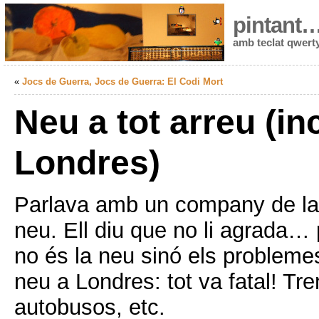
pintant
amb teclat qwert
«
Jocs de Guerra, Jocs de Guerra: El Codi Mort
Neu a tot arreu (in
Londres)
Parlava amb un company de la 
neu. Ell diu que no li agrada…
no és la neu sinó els probleme
neu a Londres: tot va fatal! Tr
autobusos, etc.