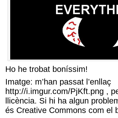
Ho he trobat boníssim!
Imatge: m’han passat l’enllaç
http://i.imgur.com/PjKft.png , 
llicència. Si hi ha algun probl
és Creative Commons com el b