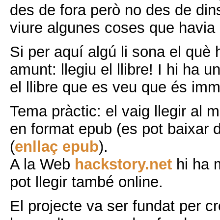
des de fora però no des de dins
viure algunes coses que havia 
Si per aquí algú li sona el què
amunt: llegiu el llibre! I hi ha 
el llibre que es veu que és im
Tema pràctic: el vaig llegir al m
en format epub (es pot baixar
(
enllaç epub
).
A la Web
hackstory.net
hi ha 
pot llegir també online.
El projecte va ser fundat per c