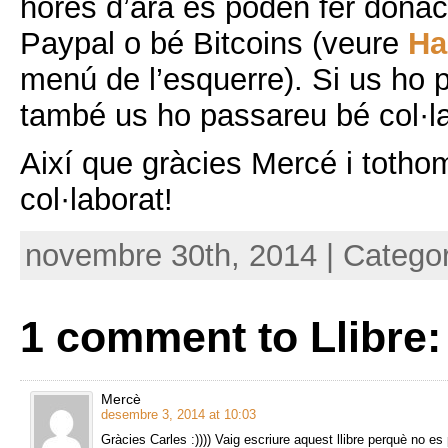
hores d’ara es poden fer donac
Paypal o bé Bitcoins (veure
Ha
menú de l’esquerre). Si us ho p
també us ho passareu bé col·l
Així que gràcies Mercé i tothom
col·laborat!
novembre 30th, 2014 | Catego
1 comment to Llibre:
Mercè
desembre 3, 2014 at 10:03
Gràcies Carles :)))) Vaig escriure aquest llibre perquè no es 