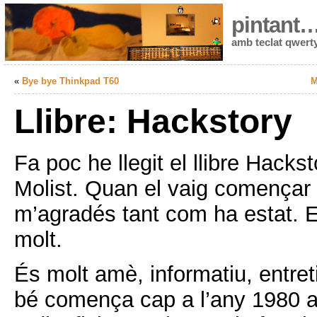
pintant
amb teclat qwert
«
Bye bye Thinkpad T60
M
Llibre: Hackstory
Fa poc he llegit el llibre Hack
Molist. Quan el vaig començar
m’agradés tant com ha estat. 
molt.
És molt amè, informatiu, entret
bé comença cap a l’any 1980 